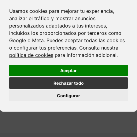
Laboratorios Ysonut
Usamos cookies para mejorar tu experiencia,
eleva su apuesta BIO
analizar el tráfico y mostrar anuncios
con el lanzamiento de
PHYTO
personalizados adaptados a tus intereses,
10 ene. 2022
incluidos los proporcionados por terceros como
Google o Meta. Puedes aceptar todas las cookies
o configurar tus preferencias. Consulta nuestra
política de cookies
para información adicional.
Aceptar
Más artículos por categorías
Rechazar todo
Configurar
Volver al listado