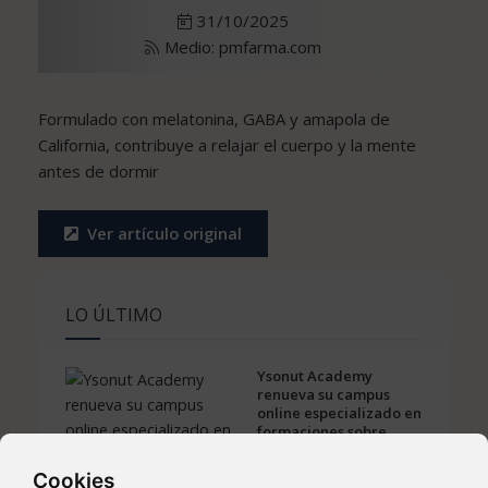
31/10/2025
Medio: pmfarma.com
Formulado con melatonina, GABA y amapola de
California, contribuye a relajar el cuerpo y la mente
antes de dormir
Ver artículo original
LO ÚLTIMO
Ysonut Academy
renueva su campus
online especializado en
formaciones sobre
nutrición
18 feb. 2022
Cookies