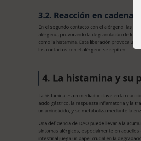
3.2. Reacción en cadena
En el segundo contacto con el alérgeno, las Ig
alérgeno, provocando la degranulación de los m
como la histamina. Esta liberación provoca una 
los contactos con el alérgeno se repiten.
4. La histamina y su p
La histamina es un mediador clave en la reacci
ácido gástrico, la respuesta inflamatoria y la tra
un aminoácido, y se metaboliza mediante la en
Una deficiencia de DAO puede llevar a la acumu
síntomas alérgicos, especialmente en aquellos 
intestinal juega un papel crucial en la degradaci