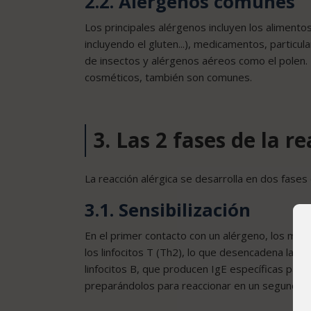
2.2. Alergenos comunes
Los principales alérgenos incluyen los alimento
incluyendo el gluten...), medicamentos, particu
de insectos y alérgenos aéreos como el polen.
cosméticos, también son comunes.
3. Las 2 fases de la r
La reacción alérgica se desarrolla en dos fases d
3.1. Sensibilización
En el primer contacto con un alérgeno, los macr
los linfocitos T (Th2), lo que desencadena la pr
linfocitos B, que producen IgE específicas para
preparándolos para reaccionar en un segundo c