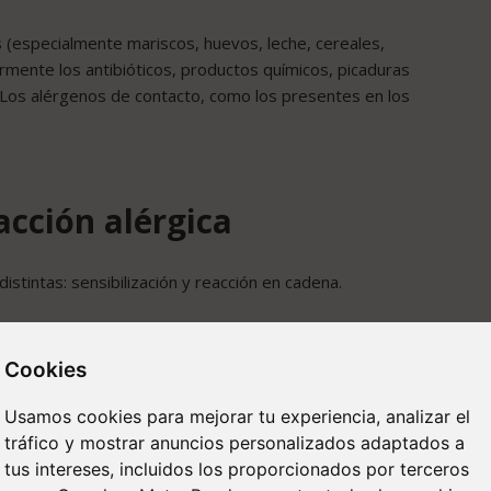
s (especialmente mariscos, huevos, leche, cereales,
larmente los antibióticos, productos químicos, picaduras
 Los alérgenos de contacto, como los presentes en los
eacción alérgica
istintas: sensibilización y reacción en cadena.
Cookies
ófagos (células inmunitarias) presentan el alérgeno a
oducción de citoquinas. Estas citoquinas activan a los
Usamos cookies para mejorar tu experiencia, analizar el
 ese alérgeno. Estas IgE se unen a los mastocitos,
tráfico y mostrar anuncios personalizados adaptados a
ontacto con el alérgeno.
tus intereses, incluidos los proporcionados por terceros