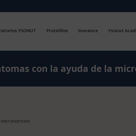
ratorios YSONUT
Protéifine
Inovance
Ysonut Aca
síntomas con la ayuda de la mic