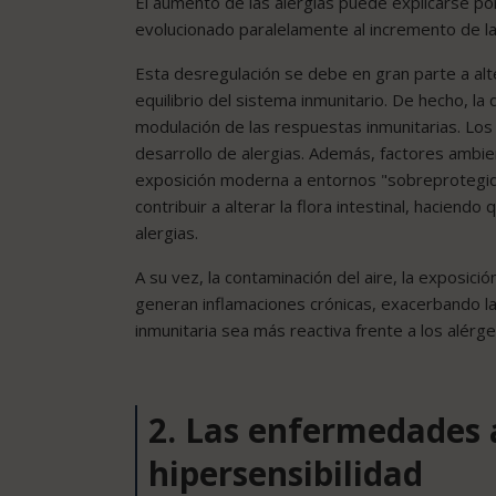
El aumento de las alergias puede explicarse por 
evolucionado paralelamente al incremento de l
Esta desregulación se debe en gran parte a alter
equilibrio del sistema inmunitario. De hecho, la
modulación de las respuestas inmunitarias. Los
desarrollo de alergias. Además, factores ambie
exposición moderna a entornos "sobreprotegido
contribuir a alterar la flora intestinal, haciend
alergias.
A su vez, la contaminación del aire, la exposició
generan inflamaciones crónicas, exacerbando la
inmunitaria sea más reactiva frente a los alérg
2. Las enfermedades a
hipersensibilidad