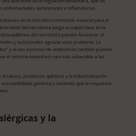
una alteración en la regulación inmunitaria, que ha
as enfermedades autoinmunes e inflamatorias.
aciones en el microbiota intestinal, esencial para el
 diversidad del microbiota juega un papel clave en la
 desequilibrios del microbiota pueden favorecer el
ntales y nutricionales agravan este problema. La
s" y el uso excesivo de antibióticos también pueden
o que el sistema inmunitario sea más vulnerable a las
n al tabaco, productos químicos y la industrialización
 susceptibilidad genética y haciendo que la respuesta
enos.
lérgicas y la